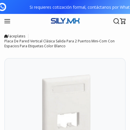
Saltar al contenido
Si requieres cotización formal, contáctanos por Wh
Faceplates
Placa De Pared Vertical Clásica Salida Para 2 Puertos Mini-Com Con
Espacios Para Etiquetas Color Blanco