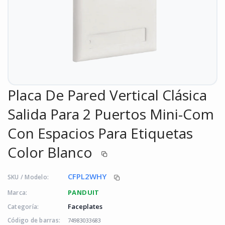
Placa De Pared Vertical Clásica
Salida Para 2 Puertos Mini-Com
Con Espacios Para Etiquetas
Color Blanco
CFPL2WHY
SKU / Modelo:
PANDUIT
Marca:
Faceplates
Categoría:
Código de barras:
74983033683