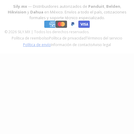
Ruijie, Charofil y Epcom
. Nuestro equipo de ingenieros brinda
Aviso de privacidad
Cotizaciones formales
Sily.mx
— Distribuidores autorizados de
Panduit
,
Belden
,
asesoría gratuita para cotizar, diseñar e implementar proyectos
Hikvision
y
Dahua
en México. Envíos a todo el país, cotizaciones
tecnológicos con envío a toda la República Mexicana,
Marcas
Pick Up disponible
formales y soporte técnico especializado.
facturación CFDI y soporte técnico sin costo.
Métodos de pago
Pagos seguros y flexibles
Política de Envíos
© 2026 SILY.MX | Todos los derechos reservados.
Política de reembolso
Política de privacidad
Términos del servicio
Términos del servicio
Política de envío
Información de contacto
Aviso legal
Factura tu compra
Blog
Calculadora Paneles Solares CFE
¿Quiénes Somos?
Herramientas