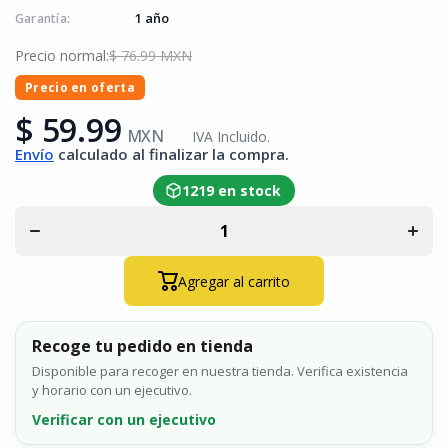
1 año
Garantía:
Precio normal:
$ 76.99 MXN
Precio en oferta
Disminuir
Aumen
$ 59.99
cantidad
cantid
MXN
IVA Incluido.
para
para
Envío
calculado al finalizar la compra.
Placa De
Placa
Pared
Pare
Vertical
Vertic
1219 en stock
Clásica
Clási
Salida
Salid
Para 2
Para 
Puertos
Puert
Mini-Com
Mini-
Con
Con
Agregar al carrito
Espacios
Espac
Para
Par
Etiquetas
Etique
Color
Colo
Recoge tu pedido en tienda
Blanco
Blan
Disponible para recoger en nuestra tienda. Verifica existencia
y horario con un ejecutivo.
Verificar con un ejecutivo