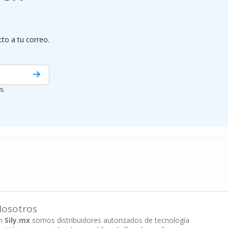
cto a tu correo.
s.
osotros
n
Sily.mx
somos distribuidores autorizados de tecnología