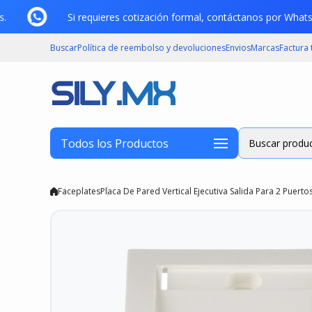
Saltar al contenido
es.
Si requieres cotización formal, contáctanos por Wha
Buscar
Política de reembolso y devoluciones
Envios
Marcas
Factura
Todos los Productos
Buscar produc
Faceplates
Placa De Pared Vertical Ejecutiva Salida Para 2 Puer