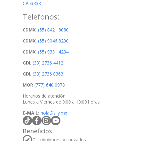
CP53338
Telefonos:
CDMX
(55) 8421 8080
CDMX
(55) 9046 8290
CDMX
(55) 9331 4234
GDL
(33) 2736 4412
GDL
(33) 2736 0363
MOR
(777) 640 0978
Horarios de atención:
Lunes a Viernes de 9:00 a 18:00 horas
E-MAIL:
hola@sily.mx
tiktokcom/@silymx
facebookcom/silymx
instagramcom/silymx
youtubecom/@silymx
wame/525584218080
Beneficios
Distribuidores autorizados