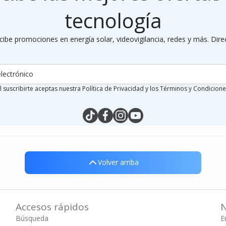
tecnología
cibe promociones en energía solar, videovigilancia, redes y más. Dire
lectrónico
l suscribirte aceptas nuestra Política de Privacidad y los Términos y Condicione
tiktokcom/@silymx
facebookcom/silymx
instagramcom/silymx
youtubecom/@silymx
wame/525584218080
Volver arriba
Volver arriba
Accesos rápidos
N
Búsqueda
E