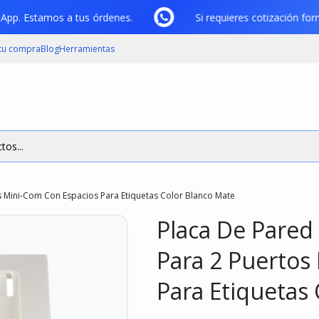
tsApp. Estamos a tus órdenes.
Si requieres cotización 
 tu compra
Blog
Herramientas
tos...
tos Mini-Com Con Espacios Para Etiquetas Color Blanco Mate
Placa De Pared 
Para 2 Puertos
Para Etiquetas