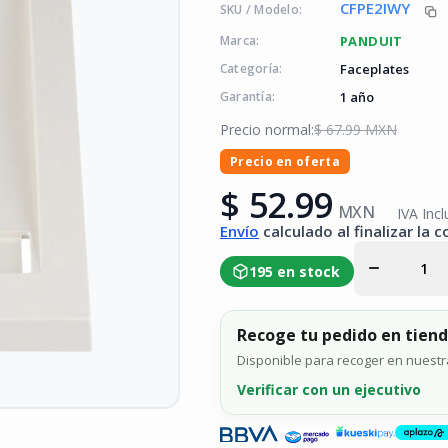
CFPE2IWY
SKU / Modelo:
PANDUIT
Marca:
Faceplates
Categoría:
1 año
Garantía:
Precio normal:
$ 67.99 MXN
Disminuir
cantidad
Precio en oferta
para
Placa De
$ 52.99
Pared
MXN
IVA Incl
Vertical
Envío
calculado al finalizar la 
Ejecutiva
Salida
Para 2
195 en stock
Puertos
Mini-Com
Con
Espacios
Recoge tu pedido en tien
Para
Etiquetas
Disponible para recoger en nuestra 
Color
Blanco
Verificar con un ejecutivo
Mate