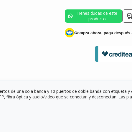
Tienes dudas de este
producto
Tienes dudas de este
producto
Compra ahora, paga después
uertos de una sola banda y 10 puertos de doble banda con etiqueta y cu
fibra óptica y audio/video que se conectan y desconectan. Las placas