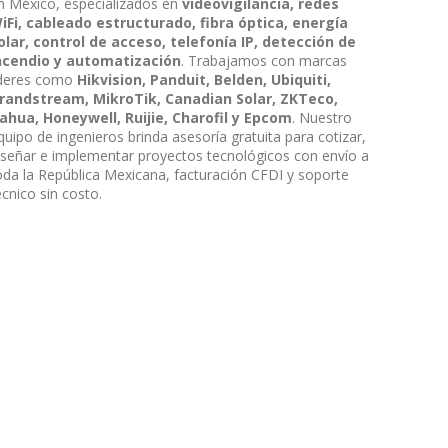
n México, especializados en
videovigilancia, redes
iFi, cableado estructurado, fibra óptica, energía
olar, control de acceso, telefonía IP, detección de
ncendio y automatización
. Trabajamos con marcas
íderes como
Hikvision, Panduit, Belden, Ubiquiti,
randstream, MikroTik, Canadian Solar, ZKTeco,
ahua, Honeywell, Ruijie, Charofil y Epcom
. Nuestro
quipo de ingenieros brinda asesoría gratuita para cotizar,
iseñar e implementar proyectos tecnológicos con envío a
oda la República Mexicana, facturación CFDI y soporte
écnico sin costo.