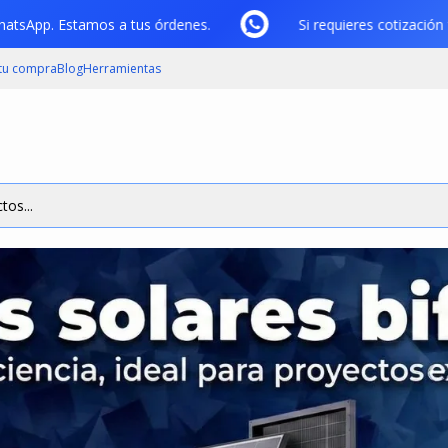
or WhatsApp. Estamos a tus órdenes.
Si requieres cotiza
 tu compra
Blog
Herramientas
tos...