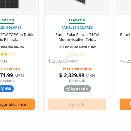
EAPTON
LEAPTON
LES SOLARES
PANELES SOLARES
 620W TOPCon Doble
Panel Solar Bifacial 710W
Panel
io Bifacial...
Monocristalino Celd...
210M66NB620W
LP210*210M66NB710W
 MXN
$ 2,982.99 MXN
$ 3,2
io en oferta
Precio en oferta
471.99
$ 2,329.99
MXN
MXN
438
Agotado
gar al carrito
Agotado
Agotado
gar al carrito