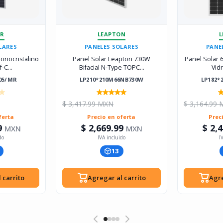
AR
LEAPTON
L
LARES
PANELES SOLARES
PANE
onocristalino
Panel Solar Leapton 730W
Panel Solar
-C...
Bifacial N-Type TOPC...
Vidr
605/MR
LP210*210M66NB730W
LP182*
$ 3,417.99 MXN
$ 3,164.99
ferta
Precio en oferta
Prec
9
$ 2,669.99
$ 2,
MXN
MXN
13
 carrito
Agregar al carrito
Agre
 carrito
Agregar al carrito
Agre