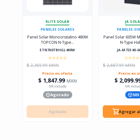
ELITE SOLAR
JA SOL
PANELES SOLARES
PANELES SO
Panel Solar Monocristalino 480W
Panel Solar 605W M
TOPCON N-Type...
N-Type Half
ETN760TBHGL480W
JA-M72S40-
$ 2,365.99 MXN
$ 2,687.99 MXN
Precio en oferta
Precio en o
$ 1,847.99
$ 2,099.9
MXN
Agotado
505
Agotado
Agregar al
Agotado
Agregar al