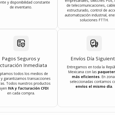
empresariales, switches PoE, 
ente y disponibilidad constante
de telecomunicaciones, cabl
de inventario.
estructurado, control de acc
automatización industrial, ene
soluciones FTTH.
Pagos Seguros y
Envíos Día Siguien
cturación Inmediata
Entregamos en toda la Repúb
Mexicana con las
paqueter
ptamos todos los medios de
más eficientes
. En zona
 y garantizamos transacciones
seleccionadas contamos c
ras. Todos nuestros productos
envíos el mismo día
.
luyen
IVA y facturación CFDI
en cada compra.