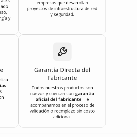
racks
empresas que desarrollan
eado
proyectos de infraestructura de red
eso,
y seguridad.
rgía y
te
Garantía Directa del
Fabricante
lica
ías
Todos nuestros productos son
s
nuevos y cuentan con
garantía
on
oficial del fabricante
. Te
acompañamos en el proceso de
validación o reemplazo sin costo
adicional.