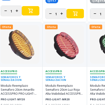
117
Agot
Disminuir
Aumentar
Disminuir
Aumentar
Disminui
cantidad
cantidad
cantidad
cantidad
cantida
para
para
para
para
para
Oferta
Oferta
Oferta
ACCESSPRO
ACCESSPRO
ACCESSPR
SEMAFOROS Y
SEMAFOROS Y
SEMAFORO
SENALIZACION
SENALIZACION
SENALIZA
Modulo Reemplazo
Modulo Reemplazo
Modulo R
Semaforo 20cm Amarillo
Semaforo 20cm Luz Roja
Semaforo 
ACCESSPRO PRO-LIGHT-
Alta Visibilidad ACCESSPRO
Alta Visib
MY20
PRO-LIGHT-MR20
PRO-LIGH
PRO-LIGHT-MY20
PRO-LIGHT-MR20
PRO-LIGH