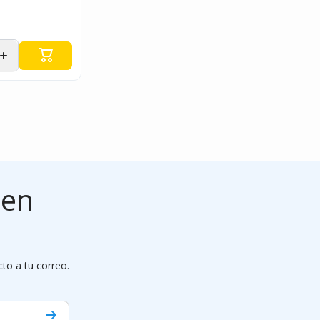
r
Aumentar
d
cantidad
para
 en
cto a tu correo.