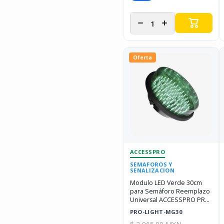
Disminuir
Aumentar
cantidad
cantidad
para
para
Oferta
ACCESSPRO
SEMAFOROS Y
SENALIZACION
Modulo LED Verde 30cm
para Semáforo Reemplazo
Universal ACCESSPRO PRO-
LIGHT-MG30
PRO-LIGHT-MG30