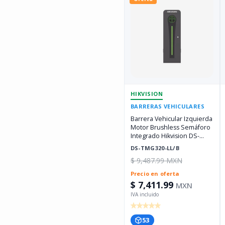
HIKVISION
BARRERAS VEHICULARES
Barrera Vehicular Izquierda
Motor Brushless Semáforo
Integrado Hikvision DS-
TMG320-LL/B
DS-TMG320-LL/B
$ 9,487.99 MXN
Precio en oferta
$ 7,411.99
MXN
53