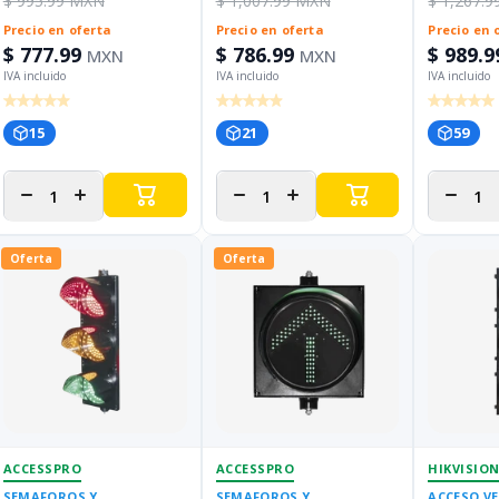
$ 995.99 MXN
$ 1,007.99 MXN
$ 1,267.
Precio en oferta
Precio en oferta
Precio en 
$ 777.99
$ 786.99
$ 989.9
MXN
MXN
15
21
59
Disminuir
Aumentar
Disminuir
Aumentar
Disminui
cantidad
cantidad
cantidad
cantidad
cantida
para
para
para
para
para
Oferta
Oferta
ACCESSPRO
ACCESSPRO
HIKVISIO
SEMAFOROS Y
SEMAFOROS Y
ACCESO V