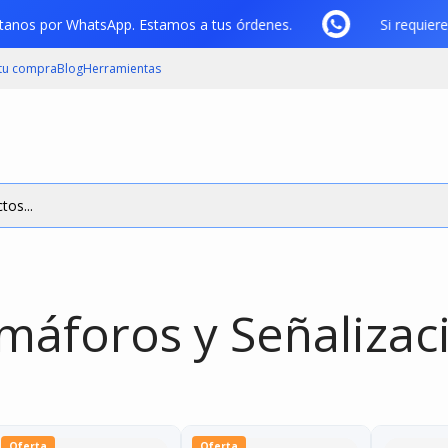
ntáctanos por WhatsApp. Estamos a tus órdenes.
Si requi
 tu compra
Blog
Herramientas
tos...
máforos y Señalizac
Oferta
Oferta