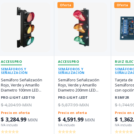
Oferta
Oferta
ACCESSPRO
ACCESSPRO
RUIZ ELE
SEMÁFOROS Y
SEMÁFOROS Y
SEMÁFORO
SEÑALIZACIÓN
SEÑALIZACIÓN
SEÑALIZA
Semáforo Señalización
Semáforo Señalización
Tarjeta de
Rojo, Verde y Amarillo
Rojo, Verde y Amarillo
Semáforos
Diametro 100mm LED
Diametro 200mm LED
con opción
110vca PRO-LIGHT-LEDT10
110vca PRO-LIGHT-LEDT
RSMF2R
PRO-LIGHT-LEDT10
PRO-LIGHT-LEDT
RSMF2R
$ 4,204.99 MXN
$ 5,877.99 MXN
$ 1,744.
Precio en oferta
Precio en oferta
Precio en 
$ 3,284.99
$ 4,591.99
$ 1,362
MXN
MXN