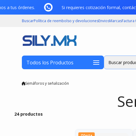
Saltar al contenido
tamos a tus órdenes.
Si requieres cotización formal, co
Buscar
Política de reembolso y devoluciones
Envios
Marcas
Factura
Todos los Productos
Buscar produc
Semáforos y señalización
Se
24 productos
Oferta