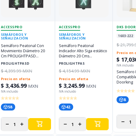
ACCESSPRO
ACCESSPRO
DKS DOOR
SEMÁFOROS Y
SEMÁFOROS Y
1603-222
SEÑALIZACIÓN
SEÑALIZACIÓN
$ 21,799
Semáforo Peatonal Con
Semáforo Peatonal
Movimiento Diámetro 20
Indicador Alto Siga estático
Precio en 
Cm PROLIGHTPASD
Diámetro 20 Cms
$ 17,03
ACCESSPRO
PROLIGHTPAS ACCESSPRO
PROLIGHTPASD
PROLIGHTPAS
$ 4,399.99 MXN
$ 4,154.99 MXN
Semáforo 
Compatibl
Precio en oferta
Precio en oferta
Doorking
$ 3,436.99
$ 3,245.99
MXN
MXN
8
58
42
Disminui
Disminuir
Aumentar
Disminuir
Aumentar
cantida
cantidad
cantidad
cantidad
cantidad
para
para
para
para
para