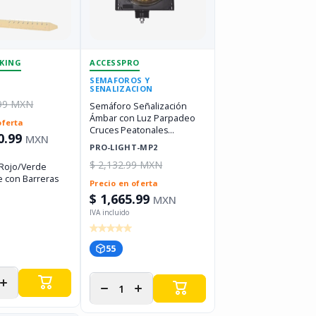
KING
ACCESSPRO
SEMAFOROS Y
SENALIZACION
.99 MXN
Semáforo Señalización
Ámbar con Luz Parpadeo
oferta
Cruces Peatonales
0.99
MXN
Escolares ACCESSPRO
PRO-LIGHT-MP2
PRO-LIGHT-MP2
$ 2,132.99 MXN
Rojo/Verde
e con Barreras
Precio en oferta
$ 1,665.99
MXN
55
r
Aumentar
Disminuir
Aumentar
d
cantidad
cantidad
cantidad
para
para
para