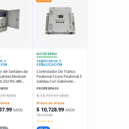
N
ACCESSPRO
S Y
SEMÁFOROS Y
CION
SEÑALIZACIÓN
or de Señales de
Controlador De Tráfico
 Salidas Modular
Peatonal Cruce Peatonal 5
RS-232 RS-485
Salidas Con Gabinete
sion DS-TSC300-
PROPEDPASS
-MEX
PROPEDPASS
4.99 MXN
$ 13,733.99 MXN
oferta
Precio en oferta
37.99
$ 10,728.99
MXN
MXN