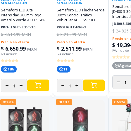
SENALIZACION
SENALIZACION
Semáforo L
Semáforo LED Alta
Semáforo LED Flecha Verde
JD400-3-30
Intensidad 300mm Rojo
30cm Control Tráfico
Intensidad
Amarillo Verde ACCESSPRO
Vehicular ACCESSPRO
Útil 100,00
JD400-3-30
PRO-LIGHT-LEDT-30
PROLIGHT-FXG-3
PRO-LIGHT-LEDT-30
PROLIGHT-FXG-3
$ 24,825
$ 8,513.99 MXN
$ 3,215.99 MXN
Precio en 
Precio en oferta
Precio en oferta
$ 19,39
$ 6,650.99
$ 2,511.99
MXN
MXN
Agot
186
11
Disminui
Disminuir
Aumentar
Disminuir
Aumentar
cantida
cantidad
cantidad
cantidad
cantidad
para
para
para
para
para
Oferta
Oferta
Oferta