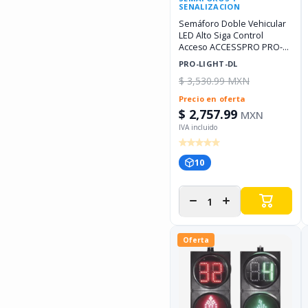
SENALIZACION
Semáforo Doble Vehicular
LED Alto Siga Control
Acceso ACCESSPRO PRO-
LIGHT-DL
PRO-LIGHT-DL
$ 3,530.99 MXN
Precio en oferta
$ 2,757.99
MXN
10
Disminuir
Aumentar
cantidad
cantidad
para
para
Oferta