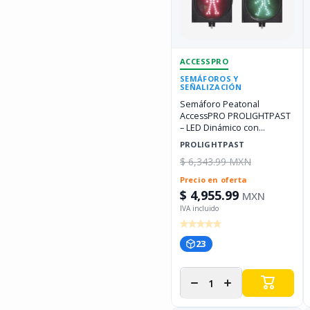
ACCESSPRO
SEMÁFOROS Y
SEÑALIZACIÓN
Semáforo Peatonal
AccessPRO PROLIGHTPAST
– LED Dinámico con
Temporizador y Alta
PROLIGHTPAST
Eficiencia
$ 6,343.99 MXN
Precio en oferta
$ 4,955.99
MXN
23
Disminuir
Aumentar
cantidad
cantidad
para
para