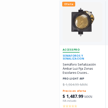
Oferta
ACCESSPRO
SEMAFOROS Y
SENALIZACION
Semáforo Señalización
Ámbar Luz Fija Zonas
Escolares Cruces
Peatonales ACCESSPRO
PRO-LIGHT-MP
PRO-LIGHT-MP
$ 1,904.99 MXN
Precio en oferta
$ 1,487.99
MXN