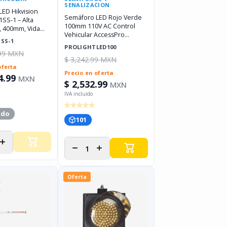
SENALIZACION
ED Hikvision
Semáforo LED Rojo Verde
1SS-1 – Alta
100mm 110V AC Control
, 400mm, Vida
Vehicular AccessPro
0 h
1SS-1
PROLIGHTLED100
PROLIGHTLED100
.99 MXN
$ 3,242.99 MXN
oferta
Precio en oferta
4.99
MXN
$ 2,532.99
MXN
ado
101
r
Aumentar
Disminuir
Aumentar
d
cantidad
cantidad
cantidad
para
para
para
Oferta