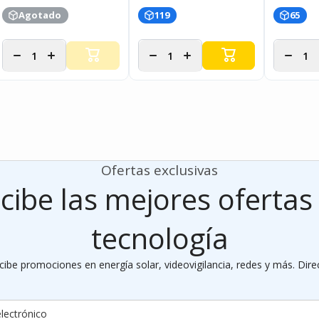
Agotado
119
65
Disminuir
Aumentar
Disminuir
Aumentar
Disminui
cantidad
cantidad
cantidad
cantidad
cantida
para
para
para
para
para
Ofertas exclusivas
cibe las mejores ofertas
tecnología
cibe promociones en energía solar, videovigilancia, redes y más. Dire
lectrónico