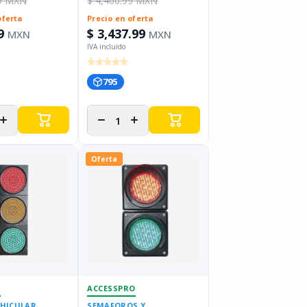
99 MXN
$ 4,400.99 MXN
oferta
Precio en oferta
9
$ 3,437.99
MXN
MXN
795
r
Aumentar
Disminuir
Aumentar
d
cantidad
cantidad
cantidad
para
para
para
Oferta
N
ACCESSPRO
EHICULAR
SEMAFOROS Y