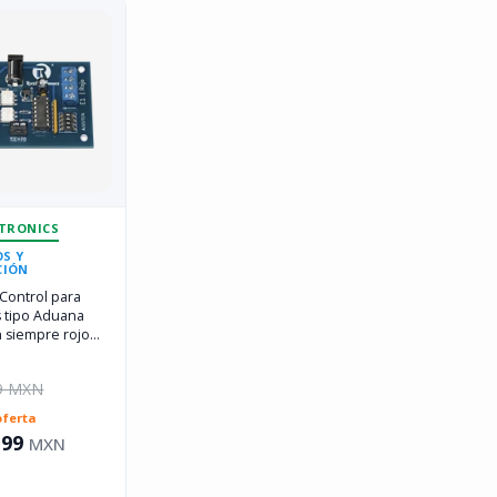
CTRONICS
S Y
CIÓN
 Control para
 tipo Aduana
 siempre rojo
99 MXN
oferta
.99
MXN