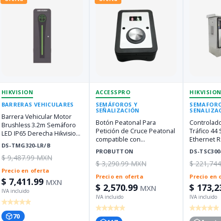
HIKVISION
ACCESSPRO
HIKVISIO
BARRERAS VEHICULARES
SEMÁFOROS Y
SEMAFORO
SEÑALIZACIÓN
SENALIZA
Barrera Vehicular Motor
Botón Peatonal Para
Controlad
Brushless 3.2m Semáforo
Petición de Cruce Peatonal
Tráfico 44
LED IP65 Derecha Hikvision
compatible con
Ethernet 
DS-TMG320-LR/B
DS-TMG320-LR/B
PROPEDPASS ACCESSPRO
IP54 Hikvi
PROBUTTON
DS-TSC300
MEX
$ 9,487.99 MXN
$ 3,290.99 MXN
$ 221,74
Precio en oferta
Precio en oferta
Precio en 
$ 7,411.99
MXN
$ 2,570.99
$ 173,2
MXN
70