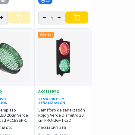
ado
42
r
Aumentar
Disminuir
Aumentar
d
cantidad
cantidad
cantidad
para
para
para
Oferta
O
ACCESSPRO
S Y
SEMÁFOROS Y
CION
SEÑALIZACIÓN
eemplazo
Semáforo de señalización
LED 20cm Verde
Rojo y Verde Diametro 20
ilidad ACCESSPRO
cm PRO-LIGHT-LED
T-MG20
T-MG20
PRO-LIGHT-LED