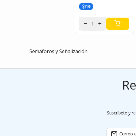
19
Disminuir
Aumentar
cantidad
cantidad
para
para
Semáforos y Señalización
Re
Suscríbete y re
Correo e