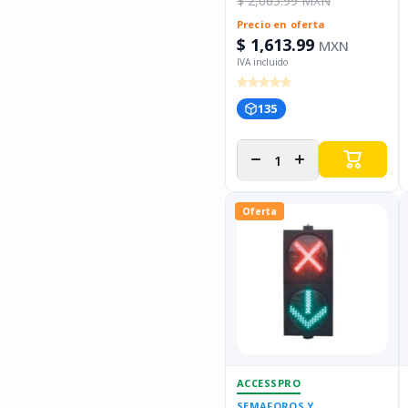
$ 2,065.99 MXN
Precio en oferta
$ 1,613.99
MXN
135
Disminuir
Aumentar
cantidad
cantidad
para
para
Oferta
ACCESSPRO
SEMAFOROS Y