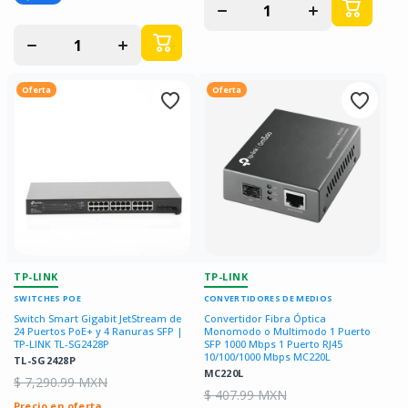
cantidad
cantidad
para
para
Disminuir
Aumentar
cantidad
cantidad
para
para
Oferta
Oferta
TP-LINK
TP-LINK
SWITCHES POE
CONVERTIDORES DE MEDIOS
Switch Smart Gigabit JetStream de
Convertidor Fibra Óptica
24 Puertos PoE+ y 4 Ranuras SFP |
Monomodo o Multimodo 1 Puerto
TP-LINK TL-SG2428P
SFP 1000 Mbps 1 Puerto RJ45
10/100/1000 Mbps MC220L
TL-SG2428P
MC220L
$ 7,290.99 MXN
$ 407.99 MXN
Precio en oferta