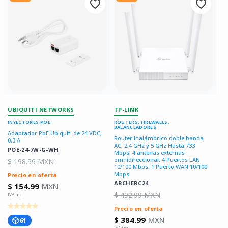
UBIQUITI NETWORKS
TP-LINK
INYECTORES POE
ROUTERS, FIREWALLS,
BALANCEADORES
Adaptador PoE Ubiquiti de 24 VDC,
Router Inalámbrico doble banda
0.3 A
AC, 2.4 GHz y 5 GHz Hasta 733
POE-24-7W-G-WH
Mbps, 4 antenas externas
omnidireccional, 4 Puertos LAN
$ 198.99 MXN
10/100 Mbps, 1 Puerto WAN 10/100
Mbps
Precio en oferta
ARCHERC24
$ 154.99
MXN
$ 492.99 MXN
Precio en oferta
$ 384.99
MXN
61