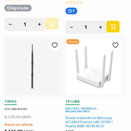
Agotado
7
Disminuir
Aumentar
Disminuir
Aumentar
cantidad
cantidad
cantidad
cantidad
para
para
para
para
Oferta
TXPRO
TP-LINK
ROUTERS, FIREWALLS,
TXP-2400-RPSMA
BALANCEADORES
$ 175.99 MXN
Router inalámbrico Mercusys
AC1200 4 Puertos LAN 10/100 1
Precio en oferta
Puerto WAN 10/100 AC10