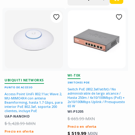
para
para
WI-TEK
UBIQUITI NETWORKS
SWITCHES POE
PUNTO DE ACCESO
Switch PoE (802.3af/at/bt) / No
administrable de largo alcance /
Access Point UniFi 802.11ac Wave 2,
Hasta 250m / 4x10/100Mbps (PoE) +
MU-MIMO4X4 con antena
2x10/100Mbps Uplink / Presupuesto
Beamforming, hasta 1.7 Gbps, para
65 W
interior PoE 802.3af, soporta 200
clientes, incluye PoE
WI-PS205
UAP-NANOHD
$ 665.99 MXN
$ 5,428.99 MXN
Precio en oferta
Precio en oferta
$ 519.99
MXN