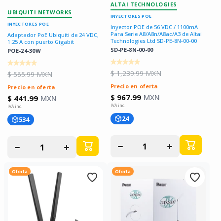
ALTAI TECHNOLOGIES
UBIQUITI NETWORKS
INYECTORES POE
INYECTORES POE
Inyector POE de 56 VDC / 1100mA
Para Serie A8/A8n/A8ac/A3 de Altai
Adaptador PoE Ubiquiti de 24 VDC,
Technologies Ltd SD-PE-8N-00-00
1.25 A con puerto Gigabit
SD-PE-8N-00-00
POE-24-30W
$ 1,239.99 MXN
$ 565.99 MXN
Precio en oferta
Precio en oferta
$ 967.99
MXN
$ 441.99
MXN
24
534
Disminuir
Aumentar
Disminuir
Aumentar
cantidad
cantidad
cantidad
cantidad
para
para
para
para
Oferta
Oferta