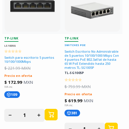
TP-LINK
TP-LINK
SWITCHES POE
LS1005G
Switch Escritorio No Administrable
de 5 puertos 10/100/1000 Mbps Con
Switch para escritorio 5 puertos
4 puertos PoE 802.3af/at de hasta
10/100/1000Mbps
65 W PoE Extendido hasta 250
$ 221.99 MXN
metros TL-SG1005P
TL-SG1005P
Precio en oferta
$ 172.99
MXN
$ 793.99 MXN
109
Precio en oferta
$ 619.99
MXN
Disminuir
Aumentar
381
cantidad
cantidad
para
para
Disminuir
Aumentar
cantidad
cantidad