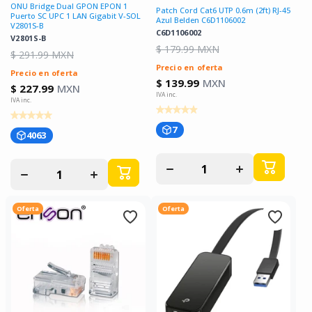
ONU Bridge Dual GPON EPON 1
Patch Cord Cat6 UTP 0.6m (2ft) RJ-45
Puerto SC UPC 1 LAN Gigabit V-SOL
Azul Belden C6D1106002
V2801S-B
C6D1106002
V2801S-B
$ 179.99 MXN
$ 291.99 MXN
Precio en oferta
Precio en oferta
$ 139.99
MXN
$ 227.99
MXN
7
4063
Disminuir
Aumentar
Disminuir
Aumentar
cantidad
cantidad
cantidad
cantidad
para
para
para
para
Oferta
Oferta