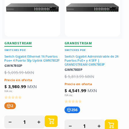
GRANDSTREAM
GRANDSTREAM
SWITCHES POE
SWITCHES POE
Switch Gigabit Ethernet 16 Puertos
Switch Gigabit Administrable de 24
Poe+ 4 Puerto Sfp Uplink GWN7802P
Puertos PoE+ y 4 SFP |
GRANDSTREAM GWN7803P
GWN7802P
GWN7803P
$ 5,095.99 MXN
$ 5,813.99 MXN
Precio en oferta
Precio en oferta
$ 3,980.99
MXN
$ 4,541.99
MXN
2
256
Disminuir
Aumentar
Disminuir
Aumentar
cantidad
cantidad
cantidad
cantidad
para
para