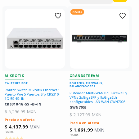
para
para
Oferta
MIKROTIK
GRANDSTREAM
SWITCHES POE
ROUTERS, FIREWALLS,
BALANCEADORES
Router Switch Mikrotik Ethernet 1
Ruteador Multi-WAN PoE Firewall y
Puerto Poe 5 Puertos Sfp CRS310-
VPNs 2xGigaSFP y 9xGigaEth
1G-5S-4S+IN
configurables LAN WAN GWN7003
CRS310-1G-5S-4S+IN
GWN7003
$ 5,296.99 MXN
$ 2,127.99 MXN
Precio en oferta
Precio en oferta
$ 4,137.99
MXN
$ 1,661.99
MXN