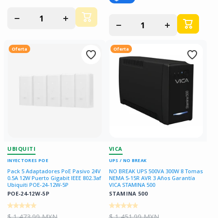
Disminuir
Aumentar
Disminuir
Aumentar
cantidad
cantidad
cantidad
cantidad
para
para
para
para
Oferta
Oferta
UBIQUITI
VICA
INYECTORES POE
UPS / NO BREAK
Pack 5 Adaptadores PoE Pasivo 24V
NO BREAK UPS 500VA 300W 8 Tomas
0.5A 12W Puerto Gigabit IEEE 802.3af
NEMA 5-15R AVR 3 Años Garantía
Ubiquiti POE-24-12W-5P
VICA STAMINA 500
POE-24-12W-5P
STAMINA 500
$ 1,473.99 MXN
$ 1,451.99 MXN