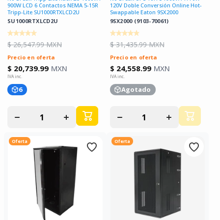
900W LCD 6 Contactos NEMA 5-15R
120V Doble Conversión Online Hot-
Tripp-Lite SU1000RTXLCD2U
Swappable Eaton 9SX2000
SU1000RTXLCD2U
9SX2000 (9103-70061)
$ 26,547.99 MXN
$ 31,435.99 MXN
Precio en oferta
Precio en oferta
$ 20,739.99
MXN
$ 24,558.99
MXN
6
Agotado
Disminuir
Aumentar
Disminuir
Aumentar
cantidad
cantidad
cantidad
cantidad
para
para
para
para
Oferta
Oferta