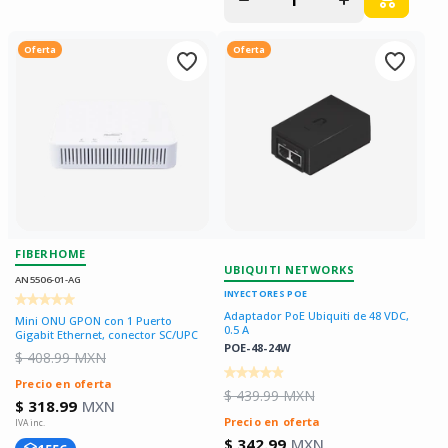
para
para
Oferta
Oferta
FIBERHOME
UBIQUITI NETWORKS
AN5506-01-AG
INYECTORES POE
Adaptador PoE Ubiquiti de 48 VDC,
Mini ONU GPON con 1 Puerto
0.5 A
Gigabit Ethernet, conector SC/UPC
POE-48-24W
$ 408.99 MXN
Precio en oferta
$ 439.99 MXN
$ 318.99
MXN
Precio en oferta
$ 342.99
MXN