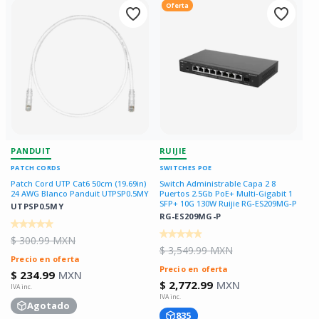
Oferta
PANDUIT
RUIJIE
PATCH CORDS
SWITCHES POE
Patch Cord UTP Cat6 50cm (19.69in)
Switch Administrable Capa 2 8
24 AWG Blanco Panduit UTPSP0.5MY
Puertos 2.5Gb PoE+ Multi-Gigabit 1
SFP+ 10G 130W Ruijie RG-ES209MG-P
UTPSP0.5MY
RG-ES209MG-P
$ 300.99 MXN
$ 3,549.99 MXN
Precio en oferta
Precio en oferta
$ 234.99
MXN
$ 2,772.99
MXN
Agotado
835