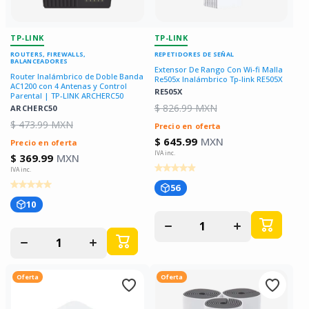
TP-LINK
TP-LINK
ROUTERS, FIREWALLS,
REPETIDORES DE SEÑAL
BALANCEADORES
Extensor De Rango Con Wi-fi Malla
Router Inalámbrico de Doble Banda
Re505x Inalámbrico Tp-link RE505X
AC1200 con 4 Antenas y Control
RE505X
Parental | TP-LINK ARCHERC50
$ 826.99 MXN
ARCHERC50
$ 473.99 MXN
Precio en oferta
$ 645.99
MXN
Precio en oferta
$ 369.99
MXN
56
10
Disminuir
Aumentar
cantidad
cantidad
Disminuir
Aumentar
para
para
cantidad
cantidad
para
para
Oferta
Oferta