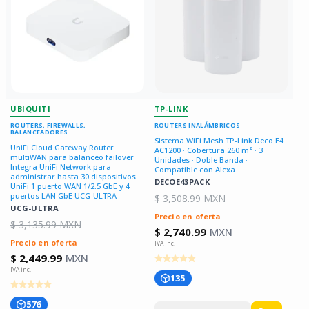
UBIQUITI
TP-LINK
ROUTERS, FIREWALLS,
ROUTERS INALÁMBRICOS
BALANCEADORES
Sistema WiFi Mesh TP-Link Deco E4
UniFi Cloud Gateway Router
AC1200 · Cobertura 260 m² · 3
multiWAN para balanceo failover
Unidades · Doble Banda ·
Integra UniFi Network para
Compatible con Alexa
administrar hasta 30 dispositivos
DECOE43PACK
UniFi 1 puerto WAN 1/2.5 GbE y 4
puertos LAN GbE UCG-ULTRA
$ 3,508.99 MXN
UCG-ULTRA
Precio en oferta
$ 3,135.99 MXN
$ 2,740.99
MXN
Precio en oferta
$ 2,449.99
MXN
135
576
Disminuir
Aumentar