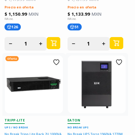
Precio en oferta
Precio en oferta
$ 1,150.99
MXN
$ 1,133.99
MXN
126
51
Disminuir
Aumentar
Disminuir
Aumentar
cantidad
cantidad
cantidad
cantidad
para
para
para
para
Oferta
TRIPP-LITE
EATON
UPS / NO BREAK
NO BREAK UPS
No Break Tripp Lite Rack 2U 1000VA
No Break UPS Torre 1960VA 1770W