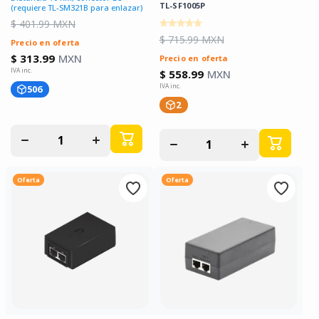
TL-SF1005P
(requiere TL-SM321B para enlazar)
$ 401.99 MXN
$ 715.99 MXN
Precio en oferta
$ 313.99
MXN
Precio en oferta
$ 558.99
MXN
506
2
Disminuir
Aumentar
Disminuir
Aumentar
cantidad
cantidad
cantidad
cantidad
para
para
para
para
Oferta
Oferta