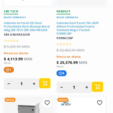
SBE TECH
PANDUIT
RACKS CERRADOS
RACKS CERRADOS
Gabinete de Pared 22U Rack
Gabinete Rack Pared 19in 26UR
Profundidad 45cm Montaje Mural
635mm Profundidad Puerta
60kg SBE TECH SBE-GNLPAR22UR
Ventilada Negro Panduit
PZWMC26P
SBE-GNLPAR22UR
PZWMC26P
$ 5,265.99 MXN
$ 32,482.99 MXN
Precio en oferta
Precio en oferta
$ 4,113.99
MXN
$ 25,376.99
MXN
1
8
Disminuir
Aumentar
Disminuir
Aumentar
cantidad
cantidad
cantidad
cantidad
para
para
para
para
Oferta
Oferta