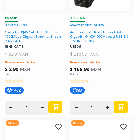
ENSON
TP-LINK
JACKS Y PLUGS
ADAPTADORES DE RED
Conector RJ45 Cat6 UTP 8 Pines
Adaptador de Red Ethernet RJ45
1000Mbps Gigabit Ethernet Enson
Gigabit 10/100/1000Mbps a USB 3.0
RJ45-CAT6
TP-LINK UE306
RJ45-CAT6
UE306
$ 3.99 MXN
$ 216.99 MXN
Precio en oferta
Precio en oferta
$ 2.99
MXN
$ 168.99
MXN
1452
93
Disminuir
Aumentar
Disminuir
Aumentar
cantidad
cantidad
cantidad
cantidad
para
para
para
para
Oferta
Oferta