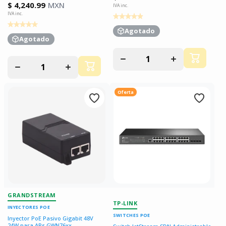
$ 4,240.99
MXN
Agotado
Agotado
Disminuir
Aumentar
cantidad
cantidad
Disminuir
Aumentar
para
para
cantidad
cantidad
para
para
Oferta
GRANDSTREAM
TP-LINK
INYECTORES POE
SWITCHES POE
Inyector PoE Pasivo Gigabit 48V
24W para APs GWN76xx