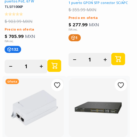
puertos PoE, 67 W
1 puerto GPON SFP conector SC/APC
TLSF1006P
$ 355.99 MXN
Precio en oferta
$ 903.99 MXN
$ 277.99
MXN
Precio en oferta
$ 705.99
MXN
1
132
Disminuir
Aumentar
cantidad
cantidad
Disminuir
Aumentar
para
para
cantidad
cantidad
para
para
Oferta