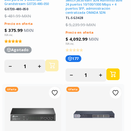
Switch JetStream SDN Administrable
Grandstream G0720-480-050
24 puertos 10/100/1000 Mbps + 4
puertos SFP, administración
G0720-480-050
centralizada OMADA SDN
$ 481.99 MXN
TL-SG3428
Precio en oferta
$ 5,239.99 MXN
$ 375.99
MXN
Precio en oferta
$ 4,092.99
MXN
Agotado
177
Disminuir
Aumentar
cantidad
cantidad
para
para
Disminuir
Aumentar
cantidad
cantidad
para
para
Oferta
Oferta