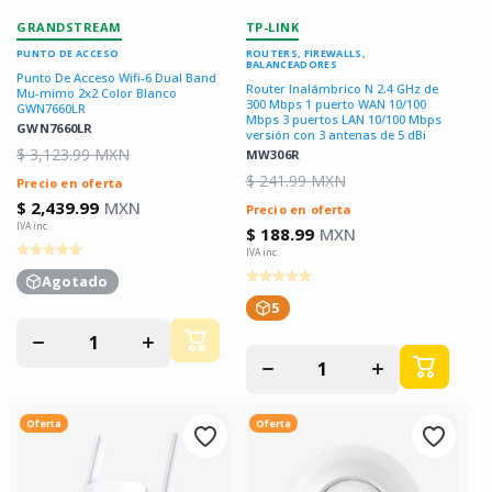
GRANDSTREAM
TP-LINK
PUNTO DE ACCESO
ROUTERS, FIREWALLS,
BALANCEADORES
Punto De Acceso Wifi-6 Dual Band
Router Inalámbrico N 2.4 GHz de
Mu-mimo 2x2 Color Blanco
300 Mbps 1 puerto WAN 10/100
GWN7660LR
Mbps 3 puertos LAN 10/100 Mbps
GWN7660LR
versión con 3 antenas de 5 dBi
$ 3,123.99 MXN
MW306R
$ 241.99 MXN
Precio en oferta
$ 2,439.99
MXN
Precio en oferta
$ 188.99
MXN
Agotado
5
Disminuir
Aumentar
cantidad
cantidad
Disminuir
Aumentar
para
para
cantidad
cantidad
para
para
Oferta
Oferta