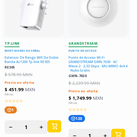
TP-LINK
GRANDSTREAM
REPETIDORES DE SEÑAL
PUNTO DE ACCESO
Extensor De Rango Wifi De Doble
Punto de Acceso Wi-Fi
Banda Ac1200 Tp-link RE305
GRANDSTREAM GWN-7630 · AC
Wave-2 · 2.33 Gbps · MU-MIMO 4x4:4
RE305
· Nube Gratis
$ 578.99 MXN
GWN-7630
Precio en oferta
$ 2,239.99 MXN
$ 451.99
MXN
Precio en oferta
$ 1,749.99
MXN
1
120
Disminuir
Aumentar
cantidad
cantidad
Disminuir
Aumentar
para
para
cantidad
cantidad