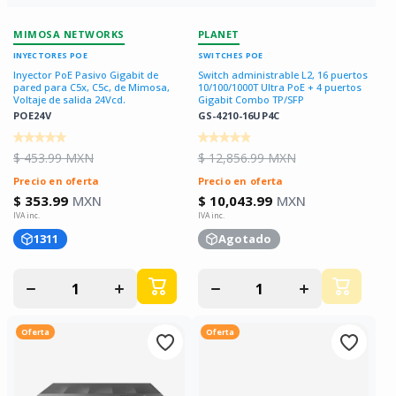
MIMOSA NETWORKS
PLANET
INYECTORES POE
SWITCHES POE
Inyector PoE Pasivo Gigabit de
Switch administrable L2, 16 puertos
pared para C5x, C5c, de Mimosa,
10/100/1000T Ultra PoE + 4 puertos
Voltaje de salida 24Vcd.
Gigabit Combo TP/SFP
POE24V
GS-4210-16UP4C
$ 453.99 MXN
$ 12,856.99 MXN
Precio en oferta
Precio en oferta
$ 353.99
MXN
$ 10,043.99
MXN
1311
Agotado
Disminuir
Aumentar
Disminuir
Aumentar
cantidad
cantidad
cantidad
cantidad
para
para
para
para
Oferta
Oferta