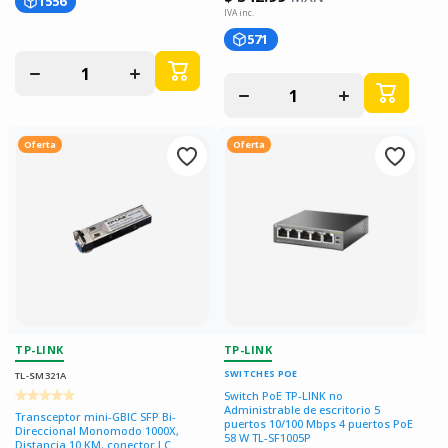
1556
571
Disminuir
Aumentar
cantidad
cantidad
Disminuir
Aumentar
para
para
cantidad
cantidad
para
para
Oferta
Oferta
TP-LINK
TP-LINK
SWITCHES POE
TL-SM321A
Switch PoE TP-LINK no
Administrable de escritorio 5
Transceptor mini-GBIC SFP Bi-
puertos 10/100 Mbps 4 puertos PoE
Direccional Monomodo 1000X,
58 W TL-SF1005P
Distancia 10 KM, conector LC