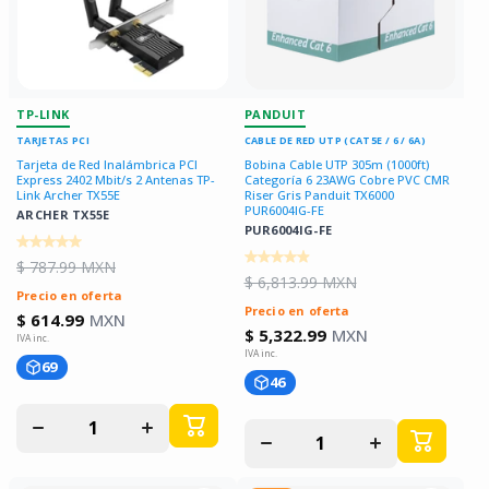
TP-LINK
PANDUIT
TARJETAS PCI
CABLE DE RED UTP (CAT5E / 6 / 6A)
Tarjeta de Red Inalámbrica PCI
Bobina Cable UTP 305m (1000ft)
Express 2402 Mbit/s 2 Antenas TP-
Categoría 6 23AWG Cobre PVC CMR
Link Archer TX55E
Riser Gris Panduit TX6000
PUR6004IG-FE
ARCHER TX55E
PUR6004IG-FE
$ 787.99 MXN
$ 6,813.99 MXN
Precio en oferta
Precio en oferta
$ 614.99
MXN
$ 5,322.99
MXN
69
46
Disminuir
Aumentar
Disminuir
Aumentar
cantidad
cantidad
cantidad
cantidad
para
para
para
para