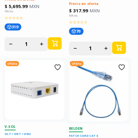
Precio en oferta
$ 5,695.99
MXN
$ 317.99
MXN
319
70
Disminuir
Aumentar
Disminuir
Aumentar
cantidad
cantidad
cantidad
cantidad
para
para
para
para
Oferta
Oferta
V-SOL
BELDEN
OLT / ONT / ONU
PATCH CORD CAT 6