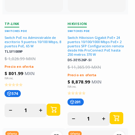
TP-LINK
HIKVISION
SWITCHES POE
SWITCHES POE
Switch PoE no Administrable de
Switch Hikvision Gigabit PoE+ 24
escritorio 9 puertos 10/100 Mbps, 8
puertos 10/100/1000 Mbps PoE+ 2
puertos PoE, 65 W
puertos SFP Configuración remota
desde Hik-ProConnect PoE hasta
TLSF1009P
250 metros 370 W
$ 1,026.99 MXN
DS-3E1526P-SI
Precio en oferta
$ 11,365.99 MXN
$ 801.99
MXN
Precio en oferta
$ 8,878.99
MXN
574
201
Disminuir
Aumentar
cantidad
cantidad
Disminuir
Aumentar
para
para
cantidad
cantidad
para
para
Oferta
Oferta