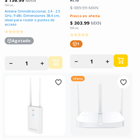
$ 136.99
MXN
AC10
$ 389.99 MXN
Antena Omnidireccional, 2.4 - 2.5
GHz, 9 dBi. Dimensiones 38.4 cm,
Precio en oferta
ideal para router o puntos de
$ 303.99
MXN
acceso
Agotado
1
Disminuir
Aumentar
Disminuir
Aumentar
cantidad
cantidad
cantidad
cantidad
para
para
para
para
Oferta