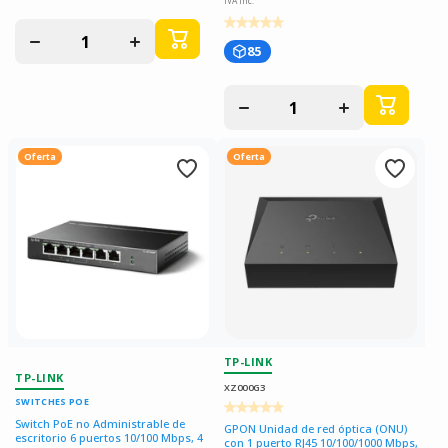
Disminuir
Aumentar
cantidad
cantidad
85
para
para
Disminuir
Aumentar
cantidad
cantidad
para
para
Oferta
Oferta
TP-LINK
TP-LINK
XZ000G3
SWITCHES POE
Switch PoE no Administrable de
GPON Unidad de red óptica (ONU)
escritorio 6 puertos 10/100 Mbps, 4
con 1 puerto RJ45 10/100/1000 Mbps,