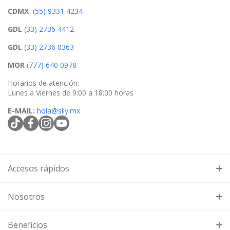
CDMX
(55) 9331 4234
GDL
(33) 2736 4412
GDL
(33) 2736 0363
MOR
(777) 640 0978
Horarios de atención:
Lunes a Viernes de 9:00 a 18:00 horas
E-MAIL:
hola@sily.mx
tiktokcom/@silymx
facebookcom/silymx
instagramcom/silymx
youtubecom/@silymx
wame/525584218080
Accesos rápidos
Búsqueda
Nosotros
Contacto
En
Sily.mx
somos distribuidores autorizados de tecnología en
Beneficios
México, especializados en
videovigilancia, redes WiFi,