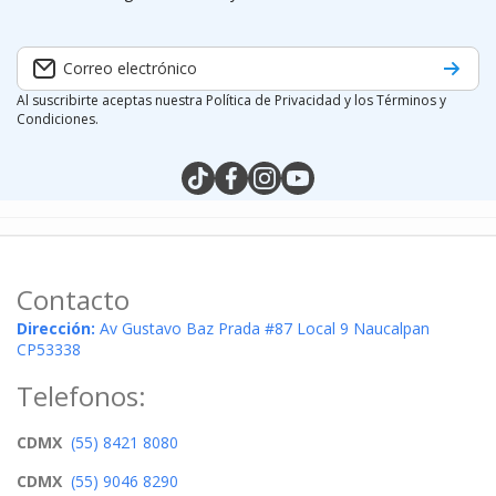
Correo electrónico
Al suscribirte aceptas nuestra Política de Privacidad y los Términos y
Condiciones.
tiktokcom/@silymx
facebookcom/silymx
instagramcom/silymx
youtubecom/@silymx
wame/525584218080
Contacto
Dirección:
Av Gustavo Baz Prada #87 Local 9 Naucalpan
CP53338
Telefonos:
CDMX
(55) 8421 8080
CDMX
(55) 9046 8290