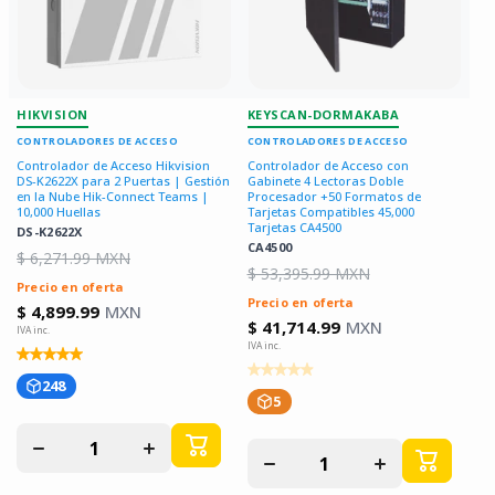
HIKVISION
KEYSCAN-DORMAKABA
CONTROLADORES DE ACCESO
CONTROLADORES DE ACCESO
Controlador de Acceso Hikvision
Controlador de Acceso con
DS-K2622X para 2 Puertas | Gestión
Gabinete 4 Lectoras Doble
en la Nube Hik-Connect Teams |
Procesador +50 Formatos de
10,000 Huellas
Tarjetas Compatibles 45,000
Tarjetas CA4500
DS-K2622X
CA4500
$ 6,271.99 MXN
$ 53,395.99 MXN
Precio en oferta
Precio en oferta
$ 4,899.99
MXN
$ 41,714.99
MXN
248
5
Disminuir
Aumentar
Disminuir
Aumentar
cantidad
cantidad
cantidad
cantidad
para
para
para
para