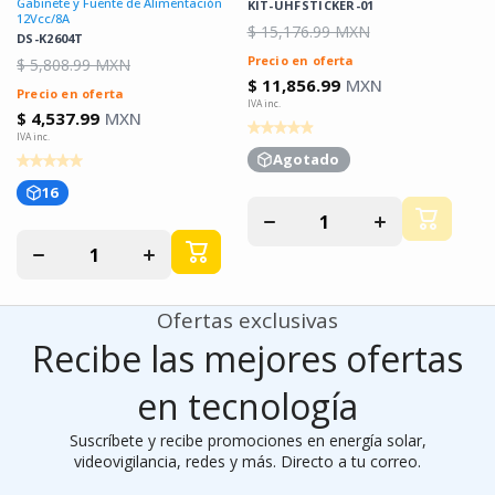
Gabinete y Fuente de Alimentación
KIT-UHFSTICKER-01
12Vcc/8A
$ 15,176.99 MXN
DS-K2604T
Precio en oferta
$ 5,808.99 MXN
$ 11,856.99
MXN
Precio en oferta
$ 4,537.99
MXN
Agotado
16
Disminuir
Aumentar
cantidad
cantidad
Disminuir
Aumentar
para
para
cantidad
cantidad
para
para
Ofertas exclusivas
Recibe las mejores ofertas
en tecnología
Suscríbete y recibe promociones en energía solar,
videovigilancia, redes y más. Directo a tu correo.