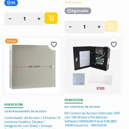
32
Agotado
Disminuir
Aumentar
cantidad
cantidad
Disminuir
Aumentar
para
para
cantidad
cantidad
para
para
Oferta
HIKVISION
HIKVISION
KIT CONTROL DE ACCESO
CONTROLADORES DE ACCESO
Kit Control de Acceso Vehicular UHF
con 100 Stickers Parabrisas
Controlador de Acceso / 4 Puerta / 8
Software IVMS4200 Panel DSK2801
Lectores Huella y Tarjeta /
10000 Usuarios - HIKVISION
Integración con Video / Incluye