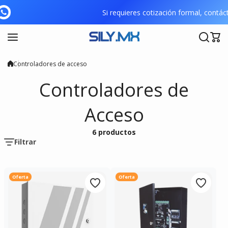
Saltar al contenido
Si requieres cotización formal, con
Controladores de acceso
Controladores de
Acceso
6 productos
Filtrar
Oferta
Oferta