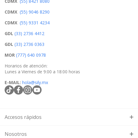
CDMX
(55) 8421 8080
CDMX
(55) 9046 8290
CDMX
(55) 9331 4234
GDL
(33) 2736 4412
GDL
(33) 2736 0363
MOR
(777) 640 0978
Horarios de atención:
Lunes a Viernes de 9:00 a 18:00 horas
E-MAIL:
hola@sily.mx
tiktokcom/@silymx
facebookcom/silymx
instagramcom/silymx
youtubecom/@silymx
wame/525584218080
Accesos rápidos
Búsqueda
Nosotros