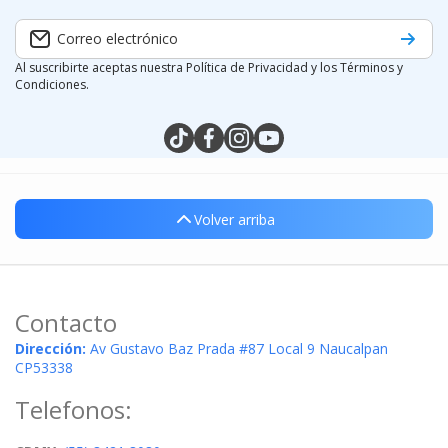
Correo electrónico
Al suscribirte aceptas nuestra Política de Privacidad y los Términos y
Condiciones.
tiktokcom/@silymx
facebookcom/silymx
instagramcom/silymx
youtubecom/@silymx
wame/525584218080
Volver arriba
Contacto
Dirección:
Av Gustavo Baz Prada #87 Local 9 Naucalpan
CP53338
Telefonos: