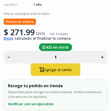
1 año
Garantía:
Precio normal:
$ 348.99 MXN
Precio en oferta
$ 271.99
MXN
IVA Incluido.
Envío
calculado al finalizar la compra.
Disminuir
Aume
cantidad para
cantid
Cable de
Cabl
422 en stock
Parcheo
Par
Patch Cord
Patch
Panduit TX6
Pandu
UTP Cat6 24
UTP C
AWG CM
AWG
Color Gris 5ft
Color G
Agregar al carrito
1.5 Mts
1.5
UTPSP5GYY
UTPS
Recoge tu pedido en tienda
Disponible para recoger en nuestra tienda. Verifica existencia
y horario con un ejecutivo.
Verificar con un ejecutivo