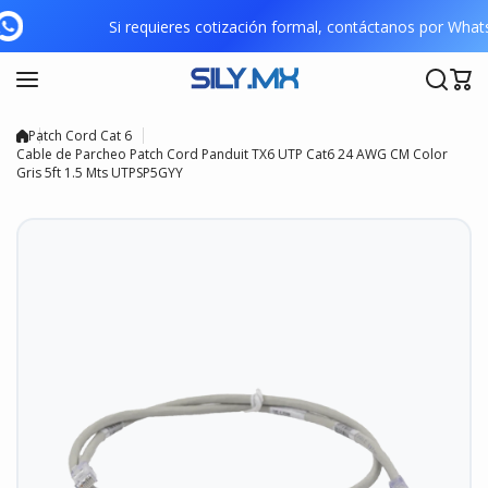
Saltar al contenido
Si requieres cotización formal, contáctanos por Wh
Patch Cord Cat 6
Cable de Parcheo Patch Cord Panduit TX6 UTP Cat6 24 AWG CM Color
Gris 5ft 1.5 Mts UTPSP5GYY