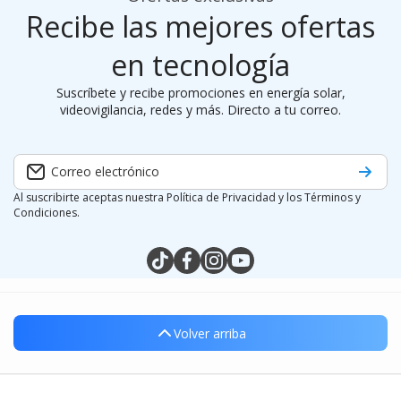
Recibe las mejores ofertas
en tecnología
Suscríbete y recibe promociones en energía solar,
videovigilancia, redes y más. Directo a tu correo.
Correo electrónico
Al suscribirte aceptas nuestra Política de Privacidad y los Términos y
Condiciones.
tiktokcom/@silymx
facebookcom/silymx
instagramcom/silymx
youtubecom/@silymx
wame/525584218080
Volver arriba