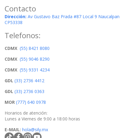
Contacto
Dirección:
Av Gustavo Baz Prada #87 Local 9 Naucalpan
CP53338
Telefonos:
CDMX
(55) 8421 8080
CDMX
(55) 9046 8290
CDMX
(55) 9331 4234
GDL
(33) 2736 4412
GDL
(33) 2736 0363
MOR
(777) 640 0978
Horarios de atención:
Lunes a Viernes de 9:00 a 18:00 horas
E-MAIL:
hola@sily.mx
tiktokcom/@silymx
facebookcom/silymx
instagramcom/silymx
youtubecom/@silymx
wame/525584218080