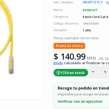
NK6PC5YLY
SKU / Modelo:
PANDUIT
Marca:
Patch Cord Cat 6
Categoría:
Código de barras:
74983055685
1 año
Garantía:
Precio normal:
$ 180.99 MXN
Precio en oferta
Disminuir
cantidad
$ 140.99
para
MXN
IVA Inc
Cable de
Envío
calculado al finalizar la 
parcheo
UTP
Categoría
1734 en stock
6 con
plug
modular
en cada
Recoge tu pedido en tien
extremo -
1.5 m. -
Disponible para recoger en nuestra 
Amarillo
Verificar con un ejecutivo