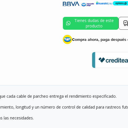
Tienes dudas de este
producto
Tienes dudas de este
producto
Compra ahora, paga después
ue cada cable de parcheo entrega el rendimiento especificado.
imiento, longitud y un número de control de calidad para rastreos fut
s las necesidades.