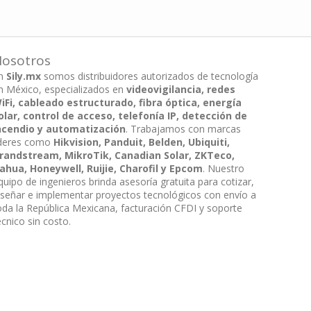
osotros
n
Sily.mx
somos distribuidores autorizados de tecnología
n México, especializados en
videovigilancia, redes
iFi, cableado estructurado, fibra óptica, energía
olar, control de acceso, telefonía IP, detección de
ncendio y automatización
. Trabajamos con marcas
íderes como
Hikvision, Panduit, Belden, Ubiquiti,
randstream, MikroTik, Canadian Solar, ZKTeco,
ahua, Honeywell, Ruijie, Charofil y Epcom
. Nuestro
quipo de ingenieros brinda asesoría gratuita para cotizar,
iseñar e implementar proyectos tecnológicos con envío a
oda la República Mexicana, facturación CFDI y soporte
écnico sin costo.