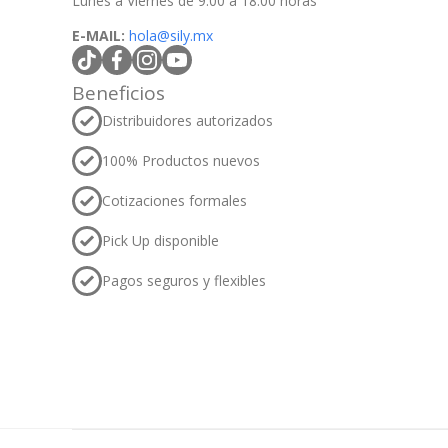
Lunes a Viernes de 9:00 a 18:00 horas
E-MAIL:
hola@sily.mx
tiktokcom/@silymx
facebookcom/silymx
instagramcom/silymx
youtubecom/@silymx
wame/525584218080
Beneficios
Distribuidores autorizados
100% Productos nuevos
Cotizaciones formales
Pick Up disponible
Pagos seguros y flexibles