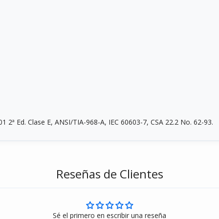
Compra ahora y paga a meses sin
1 2ª Ed. Clase E, ANSI/TIA-968-A, IEC 60603-7, CSA 22.2 No. 62-93.
tarjeta de crédito
Agrega tu producto al carrito y
elige pagar con
1
Reseñas de Clientes
Meses sin Tarjeta.
En tu cuenta de Mercado Pago,
elige la cantidad de
2
meses
y confirma.
Paga mes a mes
con saldo disponible, débito u
3
otros medios.
Sé el primero en escribir una reseña