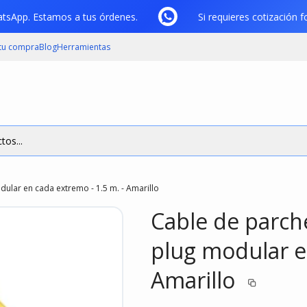
WhatsApp. Estamos a tus órdenes.
Si requieres cotizació
 tu compra
Blog
Herramientas
tos...
ular en cada extremo - 1.5 m. - Amarillo
Cable de parch
plug modular e
Amarillo