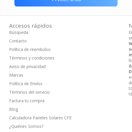
Volver arriba
Accesos rápidos
N
Búsqueda
E
e
Contacto
W
s
Política de reembolso
i
Términos y condiciones
l
G
Aviso de privacidad
D
Marcas
e
d
Política de Envíos
t
Términos del servicio
t
Factura tu compra
Blog
Calculadora Paneles Solares CFE
¿Quiénes Somos?