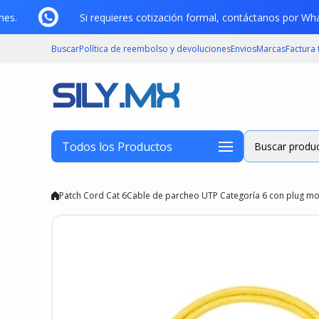
Saltar al contenido
enes.
Si requieres cotización formal, contáctanos por 
Buscar
Política de reembolso y devoluciones
Envios
Marcas
Factura
Todos los Productos
Buscar produc
Patch Cord Cat 6
Cable de parcheo UTP Categoría 6 con plug mod