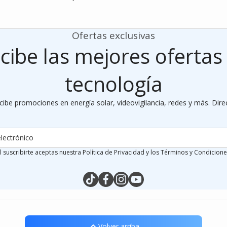
Crédito sujeto a aprobación.
¿Tienes dudas? Consulta nuestra
Ayuda.
Ofertas exclusivas
cibe las mejores ofertas
tecnología
cibe promociones en energía solar, videovigilancia, redes y más. Dire
lectrónico
l suscribirte aceptas nuestra Política de Privacidad y los Términos y Condicione
tiktokcom/@silymx
facebookcom/silymx
instagramcom/silymx
youtubecom/@silymx
wame/525584218080
Volver arriba