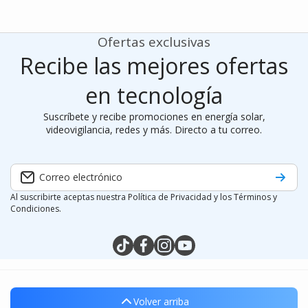
Ofertas exclusivas
Recibe las mejores ofertas
en tecnología
Suscríbete y recibe promociones en energía solar,
videovigilancia, redes y más. Directo a tu correo.
Correo electrónico
Al suscribirte aceptas nuestra Política de Privacidad y los Términos y
Condiciones.
tiktokcom/@silymx
facebookcom/silymx
instagramcom/silymx
youtubecom/@silymx
wame/525584218080
Volver arriba