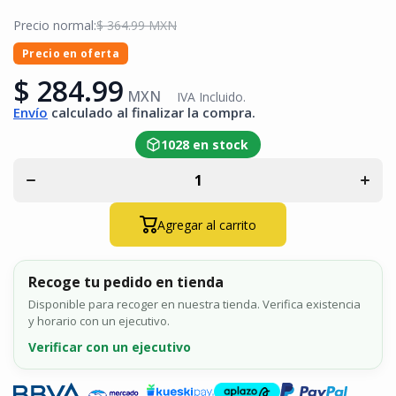
Precio normal:
$ 364.99 MXN
Precio en oferta
$ 284.99
MXN
IVA Incluido.
Envío
calculado al finalizar la compra.
Disminuir
Au
cantidad para
cant
1028 en stock
Carcasa
C
protectora para
prote
frentes de calle
frente
DS-
KV8X13WME1(B)
KV8X1
/ Frente de calle
/ Fren
Agregar al carrito
queda instalado
queda
en superficie
en s
Recoge tu pedido en tienda
Disponible para recoger en nuestra tienda. Verifica existencia
y horario con un ejecutivo.
Verificar con un ejecutivo