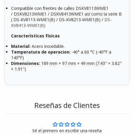
Compatible con frentes de calles DSKV8113WME1
/ DSKV8213WME1 / DSKV8413WME1 así como la serie B
( DS-KV8113-WME1(B) / DS-KV8213-WME1(B) /
DS-
KV8413-WME1(B)
Características físicas
Material:
Acer
o inoxidab
le
.
Temperatura de operacion
: -40° a 60 °C (-40°F a
140°F)
Dimensiones:
189 mm × 97 mm × 49 mm (7.43" × 3.82"
× 1.91")
Reseñas de Clientes
Sé el primero en escribir una reseña