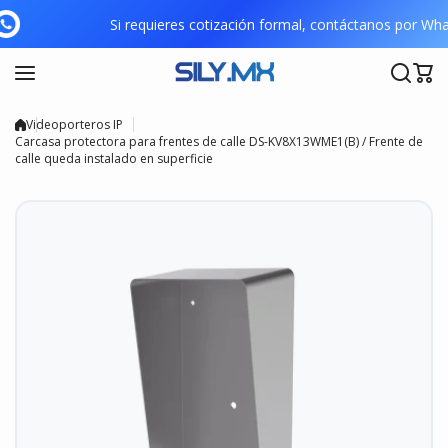
Saltar al contenido
Si requieres cotización formal, contáctanos por W
Videoporteros IP
Carcasa protectora para frentes de calle DS-KV8X13WME1(B) / Frente de
calle queda instalado en superficie