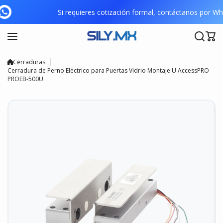
Saltar al contenido
Si requieres cotización formal, contáctanos por 
Cerraduras
Cerradura de Perno Eléctrico para Puertas Vidrio Montaje U AccessPRO
PROEB-500U