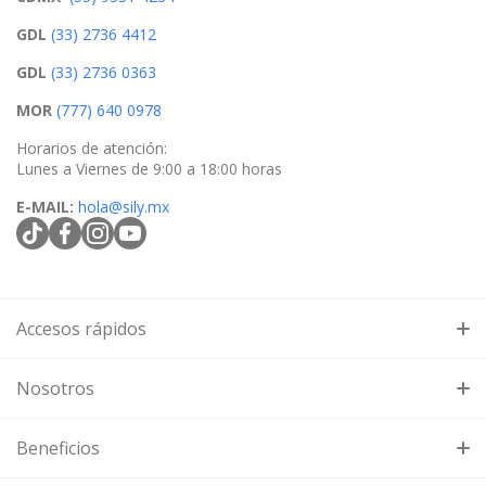
GDL
(33) 2736 4412
GDL
(33) 2736 0363
MOR
(777) 640 0978
Horarios de atención:
Lunes a Viernes de 9:00 a 18:00 horas
E-MAIL:
hola@sily.mx
tiktokcom/@silymx
facebookcom/silymx
instagramcom/silymx
youtubecom/@silymx
wame/525584218080
Accesos rápidos
Búsqueda
Nosotros
Contacto
En
Sily.mx
somos distribuidores autorizados de tecnología en
Beneficios
México, especializados en
videovigilancia, redes WiFi,
cableado estructurado, fibra óptica, energía solar,
Política de reembolso