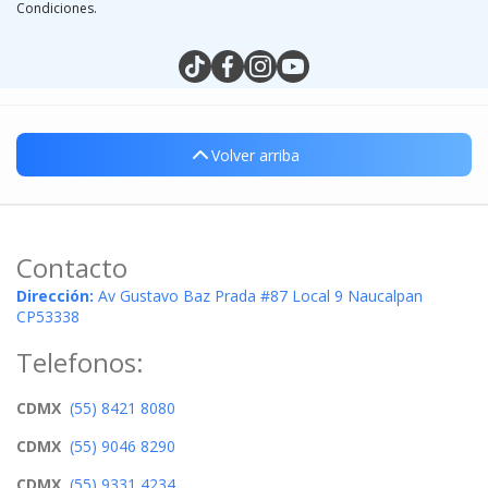
Condiciones.
tiktokcom/@silymx
facebookcom/silymx
instagramcom/silymx
youtubecom/@silymx
wame/525584218080
Volver arriba
Contacto
Dirección:
Av Gustavo Baz Prada #87 Local 9 Naucalpan
CP53338
Telefonos:
CDMX
(55) 8421 8080
CDMX
(55) 9046 8290
CDMX
(55) 9331 4234