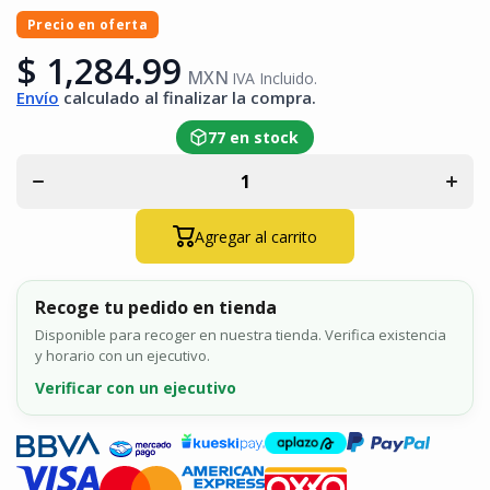
Precio en oferta
$ 1,284.99
MXN
IVA Incluido.
Disminuir
Aume
Envío
calculado al finalizar la compra.
cantidad
cant
para
pa
Cerradura
Cerra
77 en stock
de Perno
de P
Eléctrico
Eléct
para
pa
Puertas
Puer
Vidrio
Vid
Montaje U
Monta
Agregar al carrito
AccessPRO
Acces
PROEB-
PRO
500U
50
Recoge tu pedido en tienda
Disponible para recoger en nuestra tienda. Verifica existencia
y horario con un ejecutivo.
Verificar con un ejecutivo