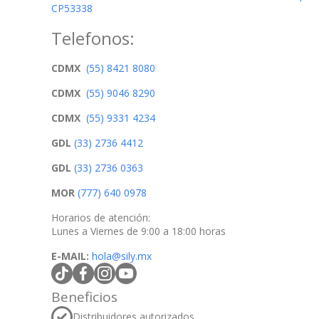
CP53338
Telefonos:
CDMX
(55) 8421 8080
CDMX
(55) 9046 8290
CDMX
(55) 9331 4234
GDL
(33) 2736 4412
GDL
(33) 2736 0363
MOR
(777) 640 0978
Horarios de atención:
Lunes a Viernes de 9:00 a 18:00 horas
E-MAIL:
hola@sily.mx
tiktokcom/@silymx
facebookcom/silymx
instagramcom/silymx
youtubecom/@silymx
wame/525584218080
Beneficios
Distribuidores autorizados