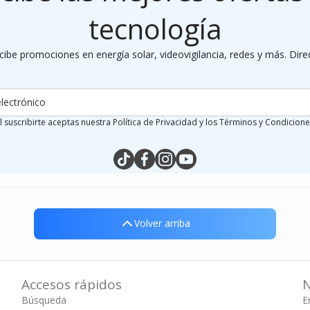
tecnología
cibe promociones en energía solar, videovigilancia, redes y más. Dire
lectrónico
l suscribirte aceptas nuestra Política de Privacidad y los Términos y Condicione
tiktokcom/@silymx
facebookcom/silymx
instagramcom/silymx
youtubecom/@silymx
wame/525584218080
Volver arriba
Volver arriba
Accesos rápidos
N
Búsqueda
E