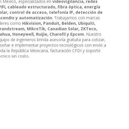
n México, especializados en
videovigilancia, redes
iFi, cableado estructurado, fibra óptica, energía
olar, control de acceso, telefonía IP, detección de
ncendio y automatización
. Trabajamos con marcas
íderes como
Hikvision, Panduit, Belden, Ubiquiti,
randstream, MikroTik, Canadian Solar, ZKTeco,
ahua, Honeywell, Ruijie, Charofil y Epcom
. Nuestro
quipo de ingenieros brinda asesoría gratuita para cotizar,
iseñar e implementar proyectos tecnológicos con envío a
oda la República Mexicana, facturación CFDI y soporte
écnico sin costo.