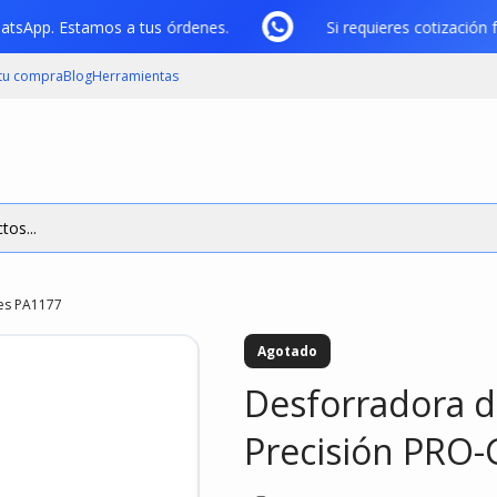
 WhatsApp. Estamos a tus órdenes.
Si requieres cotizaci
 tu compra
Blog
Herramientas
tos...
nes PA1177
Agotado
Desforradora d
Precisión PRO-