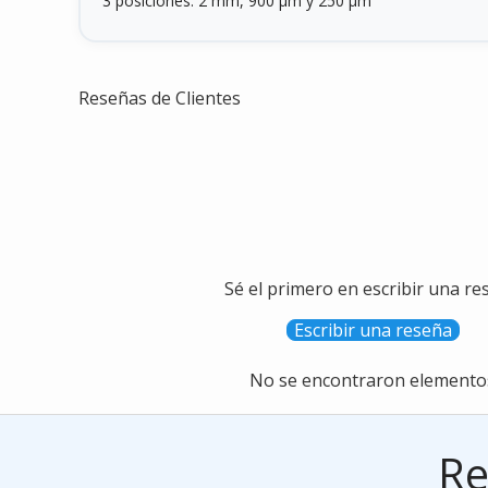
3 posiciones: 2 mm, 900 µm y 250 µm
Reseñas de Clientes
Sé el primero en escribir una re
Escribir una reseña
No se encontraron elemento
Re