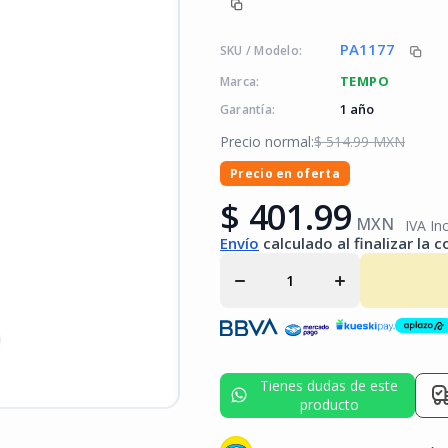
PA1177
SKU / Modelo:
TEMPO
Marca:
1 año
Garantía:
Precio normal:
$ 514.99 MXN
Precio en oferta
$ 401.99
Disminuir
Aumentar
MXN
IVA Inc
cantidad
cantidad
Envío
calculado al finalizar la 
para
para
Desforradora
Desforradora
de Fibra
de Fibra
Óptica de
Óptica de
Precisión
Precisión
PRO-GRIP
PRO-GRIP
3 posiciones
3 posiciones
PA1177
PA1177
Tienes dudas de este
producto
Tienes dudas de este
producto