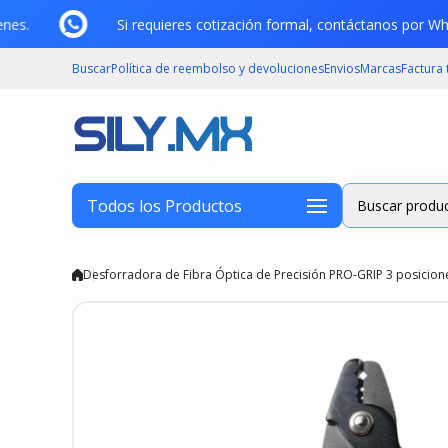
Saltar al contenido
denes.
Si requieres cotización formal, contáctanos por
Buscar
Política de reembolso y devoluciones
Envios
Marcas
Factura
Todos los Productos
Buscar produc
Desforradora de Fibra Óptica de Precisión PRO-GRIP 3 posicio