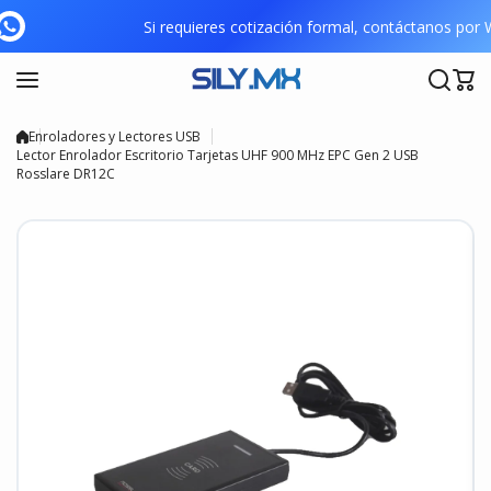
Saltar al contenido
Si requieres cotización formal, contáctanos p
Enroladores y Lectores USB
Lector Enrolador Escritorio Tarjetas UHF 900 MHz EPC Gen 2 USB
Rosslare DR12C