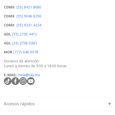
CDMX
(55) 8421 8080
CDMX
(55) 9046 8290
CDMX
(55) 9331 4234
GDL
(33) 2736 4412
GDL
(33) 2736 0363
MOR
(777) 640 0978
Horarios de atención:
Lunes a Viernes de 9:00 a 18:00 horas
E-MAIL:
hola@sily.mx
tiktokcom/@silymx
facebookcom/silymx
instagramcom/silymx
youtubecom/@silymx
wame/525584218080
Accesos rápidos