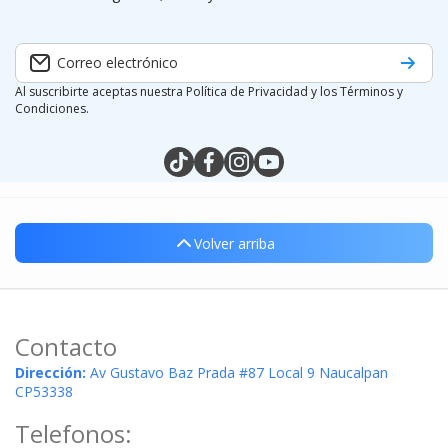
Correo electrónico
Al suscribirte aceptas nuestra Política de Privacidad y los Términos y
Condiciones.
tiktokcom/@silymx
facebookcom/silymx
instagramcom/silymx
youtubecom/@silymx
wame/525584218080
Volver arriba
Contacto
Dirección:
Av Gustavo Baz Prada #87 Local 9 Naucalpan
CP53338
Telefonos: