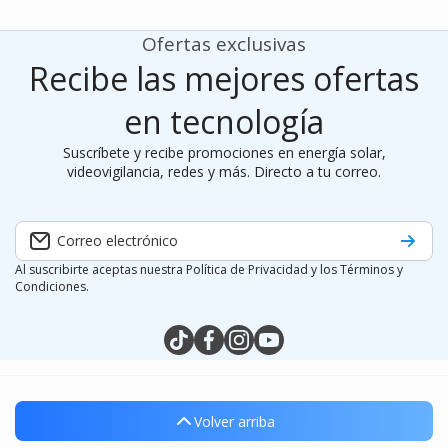
Ofertas exclusivas
Recibe las mejores ofertas
en tecnología
Suscríbete y recibe promociones en energía solar,
videovigilancia, redes y más. Directo a tu correo.
Correo electrónico
Al suscribirte aceptas nuestra Política de Privacidad y los Términos y
Condiciones.
tiktokcom/@silymx
facebookcom/silymx
instagramcom/silymx
youtubecom/@silymx
wame/525584218080
Volver arriba