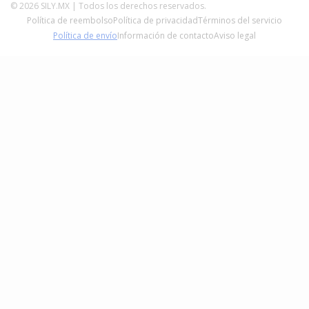
Política de Envíos
© 2026 SILY.MX | Todos los derechos reservados.
Política de reembolso
Política de privacidad
Términos del servicio
Términos del servicio
Política de envío
Información de contacto
Aviso legal
Factura tu compra
Blog
Calculadora Paneles Solares CFE
¿Quiénes Somos?
Herramientas