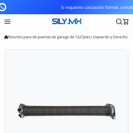
Saltar al contenido
Si requieres cotización formal, co
Resortes para de puertas de garage de 12x7pies / Izquierdo y Derecho.