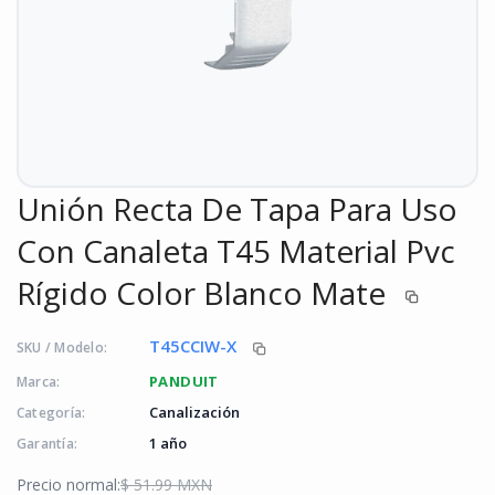
Unión Recta De Tapa Para Uso
Con Canaleta T45 Material Pvc
Rígido Color Blanco Mate
T45CCIW-X
SKU / Modelo:
PANDUIT
Marca:
Canalización
Categoría:
1 año
Garantía:
Precio normal:
$ 51.99 MXN