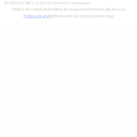
Política de Envíos
© 2026 SILY.MX | Todos los derechos reservados.
Política de reembolso
Política de privacidad
Términos del servicio
Términos del servicio
Política de envío
Información de contacto
Aviso legal
Factura tu compra
Blog
Calculadora Paneles Solares CFE
¿Quiénes Somos?
Herramientas