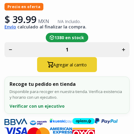
Precio en oferta
$ 39.99
Disminuir
Aumen
cantidad
MXN
cantid
IVA Incluido.
para
para
Envío
calculado al finalizar la compra.
Unión
Unió
Recta De
Recta
1380 en stock
Tapa
Tap
Para Uso
Para 
Con
Con
Canaleta
Canale
T45
T45
Material
Materi
Agregar al carrito
Pvc
Pvc
Rígido
Rígid
Color
Colo
Blanco
Blan
Recoge tu pedido en tienda
Mate
Mat
Disponible para recoger en nuestra tienda. Verifica existencia
y horario con un ejecutivo.
Verificar con un ejecutivo