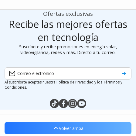
Ofertas exclusivas
Recibe las mejores ofertas
en tecnología
Suscríbete y recibe promociones en energía solar,
videovigilancia, redes y más. Directo a tu correo.
Correo electrónico
Al suscribirte aceptas nuestra Política de Privacidad y los Términos y
Condiciones.
tiktokcom/@silymx
facebookcom/silymx
instagramcom/silymx
youtubecom/@silymx
wame/525584218080
Volver arriba